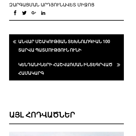
ԶԱՐԳԱՑՄԱՆ ԱՐԴՅՈՒՆԱՎԵՏ ՄԻՋՈՑ
ԱՆՎԱՐ ՄՇԱԿՈՒԹՅԱՆ ՏԵԽՆՈԼՈԳԻԱՆ 100
ՏԱՐՎԱ ՊԱՏՄՈՒԹՅՈՒՆ ՈՒՆԻ
ԿԵՆԴԱՆԻՆԵՐԻ ՀԱՇՎԱՌՄԱՆ ԻՆՏԵԳՐՎԱԾ
ՀԱՄԱԿԱՐԳ
ԱՅԼ ՀՈԴՎԱԾՆԵՐ