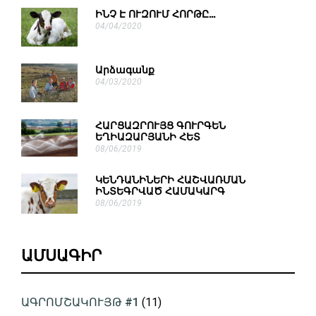
ԻՆՉ Է ՈՒԶՈՒՄ ՀՈՐԹԸ…
04/04/2020
Արձագանք
04/03/2020
ՀԱՐՑԱԶՐՈՒՅՑ ԳՈՒՐԳԵՆ
ԵՂԻԱԶԱՐՅԱՆԻ ՀԵՏ
08/06/2019
ԿԵՆԴԱՆԻՆԵՐԻ ՀԱՇՎԱՌՄԱՆ
ԻՆՏԵԳՐՎԱԾ ՀԱՄԱԿԱՐԳ
08/06/2019
ԱՄՍԱԳԻՐ
ԱԳՐՈՄՇԱԿՈՒՅԹ #1
(11)