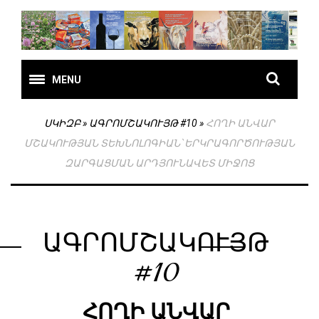
MENU
ՍԿԻԶԲ
»
ԱԳՐՈՄՇԱԿՈՒՅԹ #10
»
ՀՈՂԻ ԱՆՎԱՐ
ՄՇԱԿՈՒԹՅԱՆ ՏԵԽՆՈԼՈԳԻԱՆ՝ ԵՐԿՐԱԳՈՐԾՈՒԹՅԱՆ
ԶԱՐԳԱՑՄԱՆ ԱՐԴՅՈՒՆԱՎԵՏ ՄԻՋՈՑ
ԱԳՐՈՄՇԱԿՈՒՅԹ
#10
ՀՈՂԻ ԱՆՎԱՐ