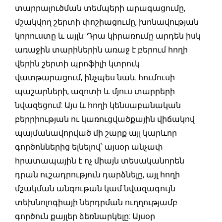
տարրալուծման տեմպերի արագացումը,
մշակվող շերտի փոշիացումը, խոնավության
կորուստը և այլն: Դրա կիրառումը արդեն իսկ
առաջին տարիներին առաջ է բերում հողի
վերին շերտի պրոֆիլի կտրուկ
վատթարացում, ինչպես նաև հումուսի
պաշարների, ազոտի և մյուս տարրերի
նվազեցում: Այս և հողի կենսաբանական
բերրիության ու կառուցվածքային վիճակով
պայմանավորված մի շարք այլ կարևոր
գործոններից ելնելով՝ այսօր անչափ
հրատապային է ոչ միայն տեսականորեն
դրան ուշադրություն դարձնելը, այլ հողի
մշակման անգութան կամ նվազագույն
տեխնոլոգիայի ներդրման ուղղությամբ
գործուն քայլեր ձեռնարկելը: Այսօր