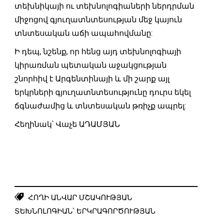
տեխնիկայի ու տեխնոլոգիաների ներդրման
միջոցով գյուղատնտեսության մեջ կայուն
տնտեսական աճի ապահովմանը:
Ի դեպ, նշենք, որ հենց այդ տեխնոլոգիայի
կիրառման պետական աջակցության
շնորհիվ է Արգենտինայի և մի շարք այլ
երկրների գյուղատնտեսությունը դուրս եկել
ճգնաժամից և տնտեսական թռիչք ապրել:
Հեղինակ՝ Վաչե ԱԴԱՄՅԱՆ
ՀՈՂԻ ԱՆՎԱՐ ՄՇԱԿՈՒԹՅԱՆ
ՏԵԽՆՈԼՈԳԻԱՆ՝ ԵՐԿՐԱԳՈՐԾՈՒԹՅԱՆ