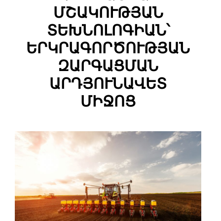
ՄՇԱԿՈՒԹՅԱՆ
ՏԵԽՆՈԼՈԳԻԱՆ՝
ԵՐԿՐԱԳՈՐԾՈՒԹՅԱՆ
ԶԱՐԳԱՑՄԱՆ
ԱՐԴՅՈՒՆԱՎԵՏ
ՄԻՋՈՑ