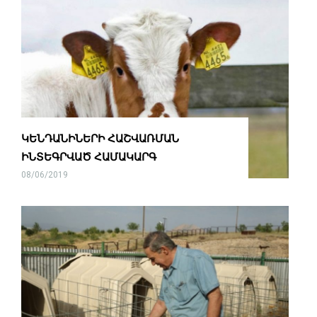
ԿԵՆԴԱՆԻՆԵՐԻ ՀԱՇՎԱՌՄԱՆ
ԻՆՏԵԳՐՎԱԾ ՀԱՄԱԿԱՐԳ
08/06/2019