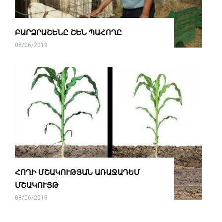
ԲԱՐՁՐԱՇԵՆԸ ՇԵՆ ՊԱՀՈՂԸ
08/06/2019
ՀՈՂԻ ՄՇԱԿՈՒԹՅԱՆ ԱՌԱՋԱԴԵՄ
ՄՇԱԿՈՒՅԹ
08/06/2019